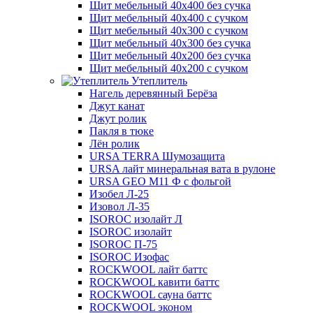
Щит мебельный 40х400 без сучка
Щит мебельный 40х400 с сучком
Щит мебельный 40х300 с сучком
Щит мебельный 40х300 без сучка
Щит мебельный 40х200 без сучка
Щит мебельный 40х200 с сучком
Утеплитель
Нагель деревянный Берёза
Джут канат
Джут ролик
Пакля в тюке
Лён ролик
URSA TERRA Шумозащита
URSA лайт минеральная вата в рулоне
URSA GEO M11 Ф с фольгой
Изобел Л-25
Изовол Л-35
ISOROC изолайт Л
ISOROC изолайт
ISOROC П-75
ISOROC Изофас
ROCKWOOL лайт баттс
ROCKWOOL кавити баттс
ROCKWOOL сауна баттс
ROCKWOOL эконом