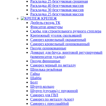
Раскладка 25 безсучковая срощеная
Раскладка 40 безсучковая массив
Раскладка 30 безсучковая массив
Раскладка 25 безсучковая массив
КРЕПЕЖ
Дюбель-гвоздь ТК
Фиксатор арматуры
Скобы для строительного ручного степлера
Крепежный уголок скользящий
Саморез кровельный окрашенный
Саморез кровельный оцинкованный
Гвозди оцинкованные
Домкрат для бруса, винтовой регулируемый
(компенсатор усадки)
Гвозди финишные
Саморез черный по металлу
Шпилька резьбовая
Гайка
Шайба
Болт
Шуруп-кольцо
Шуруп (глухарь) с пружиной
Саморез для ГВЛ
Саморез по металлу (клоп)
Саморез с прессшайбой