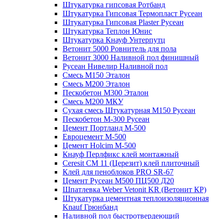
Штукатурка гипсовая Ротбанд
Штукатурка Гипсовая Термопласт Русеан
Штукатурка Гипсовая Plaster Русеан
Штукатурка Теплон Юнис
Штукатурка Кнауф Унтерпутц
Ветонит 5000 Ровнитель для пола
Ветонит 3000 Наливной пол финишный
Русеан Нивелир Наливной пол
Смесь М150 Эталон
Смесь М200 Эталон
Пескобетон М300 Эталон
Смесь М200 МКУ
Сухая смесь Штукатурная М150 Русеан
Пескобетон М-300 Русеан
Цемент Портланд М-500
Евроцемент М-500
Цемент Holcim М-500
Кнауф Перлфикс клей монтажный
Сeresit СМ 11 (Церезит) клей плиточный
Клей для пеноблоков PRO SR-67
Цемент Русеан М500 ПЦ500 Д20
Шпатлевка Weber Vetonit KR (Ветонит КР)
Штукатурка цементная теплоизоляционная
Knauf Грюнбанд
Наливной пол быстротвердеющий