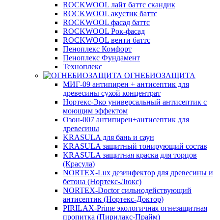
ROCKWOOL лайт баттс скандик
ROCKWOOL акустик баттс
ROCKWOOL фасад баттс
ROCKWOOL Рок-фасад
ROCKWOOL венти баттс
Пеноплекс Комфорт
Пеноплекс Фундамент
Техноплекс
ОГНЕБИОЗАЩИТА
МИГ-09 антипирен + антисептик для
древесины сухой концентрат
Нортекс-Эко универсальный антисептик с
моющим эффектом
Озон-007 антипирен+антисептик для
древесины
KRASULA для бань и саун
KRASULA защитный тонирующий состав
KRASULA защитная краска для торцов
(Красула)
NORTEX-Lux дезинфектор для древесины и
бетона (Нортекс-Люкс)
NORTEX-Doctor сильнодействующий
антисептик (Нортекс-Доктор)
PIRILAX-Prime экологичная огнезащитная
пропитка (Пирилакс-Прайм)