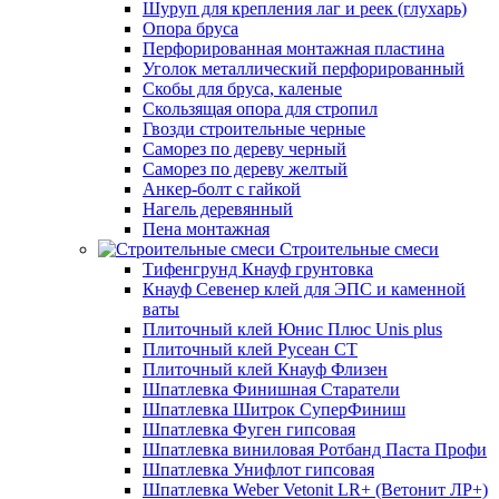
Шуруп для крепления лаг и реек (глухарь)
Опора бруса
Перфорированная монтажная пластина
Уголок металлический перфорированный
Скобы для бруса, каленые
Скользящая опора для стропил
Гвозди строительные черные
Саморез по дереву черный
Саморез по дереву желтый
Анкер-болт с гайкой
Нагель деревянный
Пена монтажная
Строительные смеси
Тифенгрунд Кнауф грунтовка
Кнауф Севенер клей для ЭПС и каменной
ваты
Плиточный клей Юнис Плюс Unis plus
Плиточный клей Русеан СТ
Плиточный клей Кнауф Флизен
Шпатлевка Финишная Старатели
Шпатлевка Шитрок СуперФиниш
Шпатлевка Фуген гипсовая
Шпатлевка виниловая Ротбанд Паста Профи
Шпатлевка Унифлот гипсовая
Шпатлевка Weber Vetonit LR+ (Ветонит ЛР+)