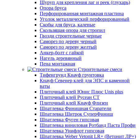
Шуруп для крепления лаг и реек (глухарь)
Опора бруса
Перфорированная монтажная пластина
Уголок металлический перфорированный
Скобы для бруса, каленые
Скользящая опора для стропил
Гвозди строительные черные
Саморез по дереву черный
Саморез по дереву желтый
Анкер-болт с гайкой
Нагель деревянный
Пена монтажная
Строительные смеси
Тифенгрунд Кнауф грунтовка
Кнауф Севенер клей для ЭПС и каменной
ваты
Плиточный клей Юнис Плюс Unis plus
Плиточный клей Русеан СТ
Плиточный клей Кнауф Флизен
Шпатлевка Финишная Старатели
Шпатлевка Шитрок СуперФиниш
Шпатлевка Фуген гипсовая
Шпатлевка виниловая Ротбанд Паста Профи
Шпатлевка Унифлот гипсовая
Шпатлевка Weber Vetonit LR+ (Ветонит ЛР+)