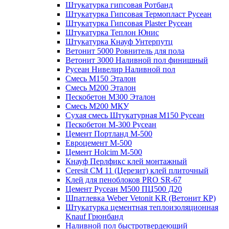
Штукатурка гипсовая Ротбанд
Штукатурка Гипсовая Термопласт Русеан
Штукатурка Гипсовая Plaster Русеан
Штукатурка Теплон Юнис
Штукатурка Кнауф Унтерпутц
Ветонит 5000 Ровнитель для пола
Ветонит 3000 Наливной пол финишный
Русеан Нивелир Наливной пол
Смесь М150 Эталон
Смесь М200 Эталон
Пескобетон М300 Эталон
Смесь М200 МКУ
Сухая смесь Штукатурная М150 Русеан
Пескобетон М-300 Русеан
Цемент Портланд М-500
Евроцемент М-500
Цемент Holcim М-500
Кнауф Перлфикс клей монтажный
Сeresit СМ 11 (Церезит) клей плиточный
Клей для пеноблоков PRO SR-67
Цемент Русеан М500 ПЦ500 Д20
Шпатлевка Weber Vetonit KR (Ветонит КР)
Штукатурка цементная теплоизоляционная
Knauf Грюнбанд
Наливной пол быстротвердеющий