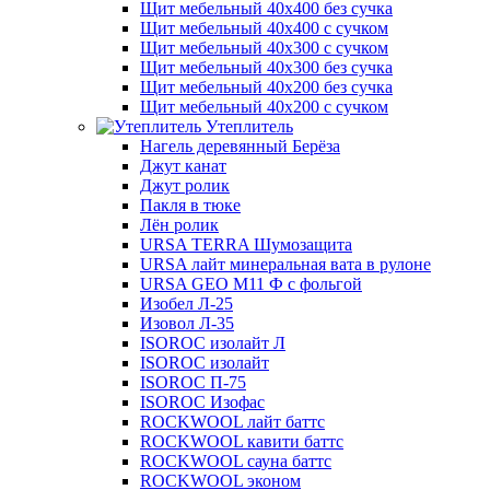
Щит мебельный 40х400 без сучка
Щит мебельный 40х400 с сучком
Щит мебельный 40х300 с сучком
Щит мебельный 40х300 без сучка
Щит мебельный 40х200 без сучка
Щит мебельный 40х200 с сучком
Утеплитель
Нагель деревянный Берёза
Джут канат
Джут ролик
Пакля в тюке
Лён ролик
URSA TERRA Шумозащита
URSA лайт минеральная вата в рулоне
URSA GEO M11 Ф с фольгой
Изобел Л-25
Изовол Л-35
ISOROC изолайт Л
ISOROC изолайт
ISOROC П-75
ISOROC Изофас
ROCKWOOL лайт баттс
ROCKWOOL кавити баттс
ROCKWOOL сауна баттс
ROCKWOOL эконом