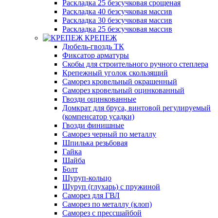
Раскладка 25 безсучковая срощеная
Раскладка 40 безсучковая массив
Раскладка 30 безсучковая массив
Раскладка 25 безсучковая массив
КРЕПЕЖ
Дюбель-гвоздь ТК
Фиксатор арматуры
Скобы для строительного ручного степлера
Крепежный уголок скользящий
Саморез кровельный окрашенный
Саморез кровельный оцинкованный
Гвозди оцинкованные
Домкрат для бруса, винтовой регулируемый
(компенсатор усадки)
Гвозди финишные
Саморез черный по металлу
Шпилька резьбовая
Гайка
Шайба
Болт
Шуруп-кольцо
Шуруп (глухарь) с пружиной
Саморез для ГВЛ
Саморез по металлу (клоп)
Саморез с прессшайбой