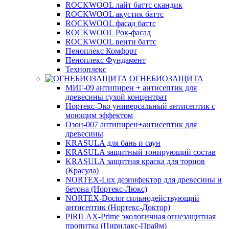
ROCKWOOL лайт баттс скандик
ROCKWOOL акустик баттс
ROCKWOOL фасад баттс
ROCKWOOL Рок-фасад
ROCKWOOL венти баттс
Пеноплекс Комфорт
Пеноплекс Фундамент
Техноплекс
ОГНЕБИОЗАЩИТА
МИГ-09 антипирен + антисептик для
древесины сухой концентрат
Нортекс-Эко универсальный антисептик с
моющим эффектом
Озон-007 антипирен+антисептик для
древесины
KRASULA для бань и саун
KRASULA защитный тонирующий состав
KRASULA защитная краска для торцов
(Красула)
NORTEX-Lux дезинфектор для древесины и
бетона (Нортекс-Люкс)
NORTEX-Doctor сильнодействующий
антисептик (Нортекс-Доктор)
PIRILAX-Prime экологичная огнезащитная
пропитка (Пирилакс-Прайм)