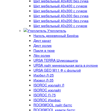
Щит мебельный 40х400 без сучка
Щит мебельный 40х400 с сучком
Щит мебельный 40х300 с сучком
Щит мебельный 40х300 без сучка
Щит мебельный 40х200 без сучка
Щит мебельный 40х200 с сучком
Утеплитель
Нагель деревянный Берёза
Джут канат
Джут ролик
Пакля в тюке
Лён ролик
URSA TERRA Шумозащита
URSA лайт минеральная вата в рулоне
URSA GEO M11 Ф с фольгой
Изобел Л-25
Изовол Л-35
ISOROC изолайт Л
ISOROC изолайт
ISOROC П-75
ISOROC Изофас
ROCKWOOL лайт баттс
ROCKWOOL кавити баттс