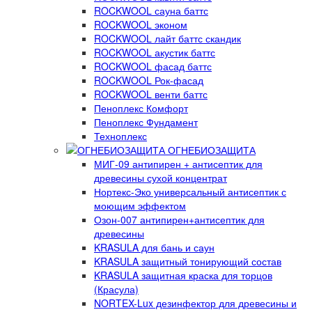
ROCKWOOL сауна баттс
ROCKWOOL эконом
ROCKWOOL лайт баттс скандик
ROCKWOOL акустик баттс
ROCKWOOL фасад баттс
ROCKWOOL Рок-фасад
ROCKWOOL венти баттс
Пеноплекс Комфорт
Пеноплекс Фундамент
Техноплекс
ОГНЕБИОЗАЩИТА
МИГ-09 антипирен + антисептик для
древесины сухой концентрат
Нортекс-Эко универсальный антисептик с
моющим эффектом
Озон-007 антипирен+антисептик для
древесины
KRASULA для бань и саун
KRASULA защитный тонирующий состав
KRASULA защитная краска для торцов
(Красула)
NORTEX-Lux дезинфектор для древесины и