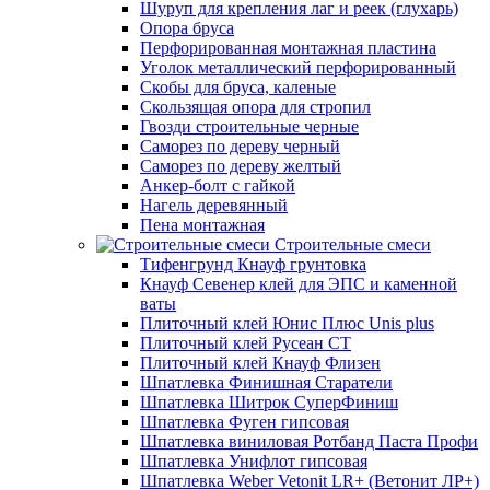
Шуруп для крепления лаг и реек (глухарь)
Опора бруса
Перфорированная монтажная пластина
Уголок металлический перфорированный
Скобы для бруса, каленые
Скользящая опора для стропил
Гвозди строительные черные
Саморез по дереву черный
Саморез по дереву желтый
Анкер-болт с гайкой
Нагель деревянный
Пена монтажная
Строительные смеси
Тифенгрунд Кнауф грунтовка
Кнауф Севенер клей для ЭПС и каменной
ваты
Плиточный клей Юнис Плюс Unis plus
Плиточный клей Русеан СТ
Плиточный клей Кнауф Флизен
Шпатлевка Финишная Старатели
Шпатлевка Шитрок СуперФиниш
Шпатлевка Фуген гипсовая
Шпатлевка виниловая Ротбанд Паста Профи
Шпатлевка Унифлот гипсовая
Шпатлевка Weber Vetonit LR+ (Ветонит ЛР+)