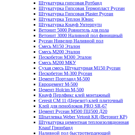
Штукатурка гипсовая Ротбанд
Штукатурка Гипсовая Термопласт Русеан
Штукатурка Гипсовая Plaster Русеан
Штукатурка Теплон Юнис
Штукатурка Кнауф Унтерпутц
Ветонит 5000 Ровнитель для пола
Ветонит 3000 Наливной пол финишный
Русеан Нивелир Наливной пол
Смесь М150 Эталон
Смесь М200 Эталон
Пескобетон М300 Эталон
Смесь М200 МКУ
Сухая смесь Штукатурная М150 Русеан
Пескобетон М-300 Русеан
Цемент Портланд М-500
Евроцемент М-500
Цемент Holcim М-500
Кнауф Перлфикс клей монтажный
Сeresit СМ 11 (Церезит) клей плиточный
Клей для пеноблоков PRO SR-67
Цемент Русеан М500 ПЦ500 Д20
Шпатлевка Weber Vetonit KR (Ветонит КР)
Штукатурка цементная теплоизоляционная
Knauf Грюнбанд
Наливной пол быстротвердеющий