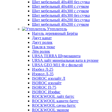
Щит мебельный 40х400 без сучка
Щит мебельный 40х400 с сучком
Щит мебельный 40х300 с сучком
Щит мебельный 40х300 без сучка
Щит мебельный 40х200 без сучка
Щит мебельный 40х200 с сучком
Утеплитель
Нагель деревянный Берёза
Джут канат
Джут ролик
Пакля в тюке
Лён ролик
URSA TERRA Шумозащита
URSA лайт минеральная вата в рулоне
URSA GEO M11 Ф с фольгой
Изобел Л-25
Изовол Л-35
ISOROC изолайт Л
ISOROC изолайт
ISOROC П-75
ISOROC Изофас
ROCKWOOL лайт баттс
ROCKWOOL кавити баттс
ROCKWOOL сауна баттс
ROCKWOOL эконом