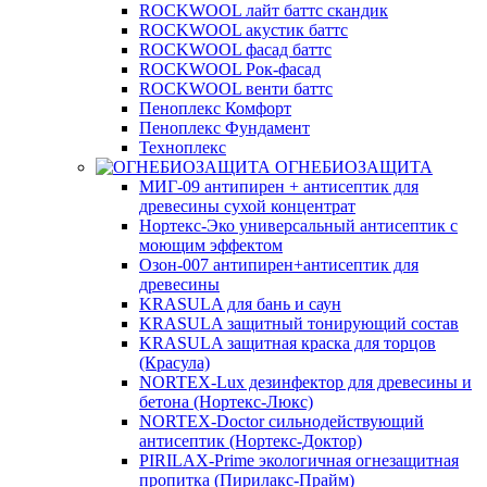
ROCKWOOL лайт баттс скандик
ROCKWOOL акустик баттс
ROCKWOOL фасад баттс
ROCKWOOL Рок-фасад
ROCKWOOL венти баттс
Пеноплекс Комфорт
Пеноплекс Фундамент
Техноплекс
ОГНЕБИОЗАЩИТА
МИГ-09 антипирен + антисептик для
древесины сухой концентрат
Нортекс-Эко универсальный антисептик с
моющим эффектом
Озон-007 антипирен+антисептик для
древесины
KRASULA для бань и саун
KRASULA защитный тонирующий состав
KRASULA защитная краска для торцов
(Красула)
NORTEX-Lux дезинфектор для древесины и
бетона (Нортекс-Люкс)
NORTEX-Doctor сильнодействующий
антисептик (Нортекс-Доктор)
PIRILAX-Prime экологичная огнезащитная
пропитка (Пирилакс-Прайм)