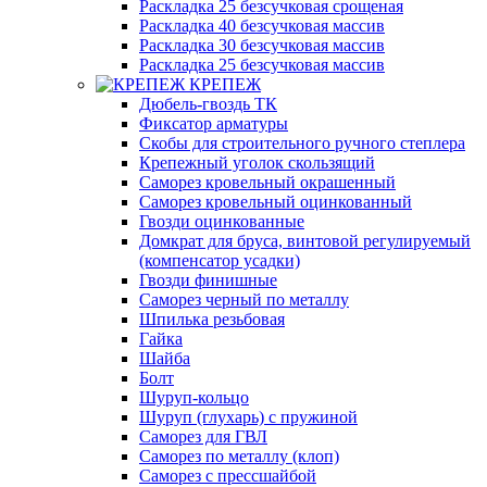
Раскладка 25 безсучковая срощеная
Раскладка 40 безсучковая массив
Раскладка 30 безсучковая массив
Раскладка 25 безсучковая массив
КРЕПЕЖ
Дюбель-гвоздь ТК
Фиксатор арматуры
Скобы для строительного ручного степлера
Крепежный уголок скользящий
Саморез кровельный окрашенный
Саморез кровельный оцинкованный
Гвозди оцинкованные
Домкрат для бруса, винтовой регулируемый
(компенсатор усадки)
Гвозди финишные
Саморез черный по металлу
Шпилька резьбовая
Гайка
Шайба
Болт
Шуруп-кольцо
Шуруп (глухарь) с пружиной
Саморез для ГВЛ
Саморез по металлу (клоп)
Саморез с прессшайбой