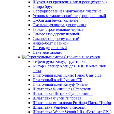
Шуруп для крепления лаг и реек (глухарь)
Опора бруса
Перфорированная монтажная пластина
Уголок металлический перфорированный
Скобы для бруса, каленые
Скользящая опора для стропил
Гвозди строительные черные
Саморез по дереву черный
Саморез по дереву желтый
Анкер-болт с гайкой
Нагель деревянный
Пена монтажная
Строительные смеси
Тифенгрунд Кнауф грунтовка
Кнауф Севенер клей для ЭПС и каменной
ваты
Плиточный клей Юнис Плюс Unis plus
Плиточный клей Русеан СТ
Плиточный клей Кнауф Флизен
Шпатлевка Финишная Старатели
Шпатлевка Шитрок СуперФиниш
Шпатлевка Фуген гипсовая
Шпатлевка виниловая Ротбанд Паста Профи
Шпатлевка Унифлот гипсовая
Шпатлевка Weber Vetonit LR+ (Ветонит ЛР+)