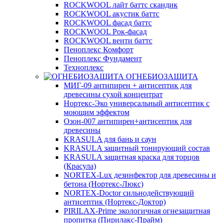
ROCKWOOL лайт баттс скандик
ROCKWOOL акустик баттс
ROCKWOOL фасад баттс
ROCKWOOL Рок-фасад
ROCKWOOL венти баттс
Пеноплекс Комфорт
Пеноплекс Фундамент
Техноплекс
ОГНЕБИОЗАЩИТА
МИГ-09 антипирен + антисептик для
древесины сухой концентрат
Нортекс-Эко универсальный антисептик с
моющим эффектом
Озон-007 антипирен+антисептик для
древесины
KRASULA для бань и саун
KRASULA защитный тонирующий состав
KRASULA защитная краска для торцов
(Красула)
NORTEX-Lux дезинфектор для древесины и
бетона (Нортекс-Люкс)
NORTEX-Doctor сильнодействующий
антисептик (Нортекс-Доктор)
PIRILAX-Prime экологичная огнезащитная
пропитка (Пирилакс-Прайм)