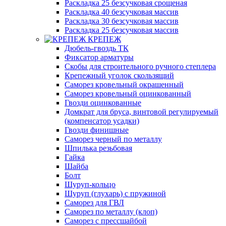
Раскладка 25 безсучковая срощеная
Раскладка 40 безсучковая массив
Раскладка 30 безсучковая массив
Раскладка 25 безсучковая массив
КРЕПЕЖ
Дюбель-гвоздь ТК
Фиксатор арматуры
Скобы для строительного ручного степлера
Крепежный уголок скользящий
Саморез кровельный окрашенный
Саморез кровельный оцинкованный
Гвозди оцинкованные
Домкрат для бруса, винтовой регулируемый
(компенсатор усадки)
Гвозди финишные
Саморез черный по металлу
Шпилька резьбовая
Гайка
Шайба
Болт
Шуруп-кольцо
Шуруп (глухарь) с пружиной
Саморез для ГВЛ
Саморез по металлу (клоп)
Саморез с прессшайбой