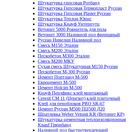
Штукатурка гипсовая Ротбанд
Штукатурка Гипсовая Термопласт Русеан
Штукатурка Гипсовая Plaster Русеан
Штукатурка Теплон Юнис
Штукатурка Кнауф Унтерпутц
Ветонит 5000 Ровнитель для пола
Ветонит 3000 Наливной пол финишный
Русеан Нивелир Наливной пол
Смесь М150 Эталон
Смесь М200 Эталон
Пескобетон М300 Эталон
Смесь М200 МКУ
Сухая смесь Штукатурная М150 Русеан
Пескобетон М-300 Русеан
Цемент Портланд М-500
Евроцемент М-500
Цемент Holcim М-500
Кнауф Перлфикс клей монтажный
Сeresit СМ 11 (Церезит) клей плиточный
Клей для пеноблоков PRO SR-67
Цемент Русеан М500 ПЦ500 Д20
Шпатлевка Weber Vetonit KR (Ветонит КР)
Штукатурка цементная теплоизоляционная
Knauf Грюнбанд
Наливной пол быстротвердеющий