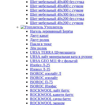
Щит мебельный 40х400 без сучка
Щит мебельный 40х400 с сучком
Щит мебельный 40х300 с сучком
Щит мебельный 40х300 без сучка
Щит мебельный 40х200 без сучка
Щит мебельный 40х200 с сучком
Утеплитель
Нагель деревянный Берёза
Джут канат
Джут ролик
Пакля в тюке
Лён ролик
URSA TERRA Шумозащита
URSA лайт минеральная вата в рулоне
URSA GEO M11 Ф с фольгой
Изобел Л-25
Изовол Л-35
ISOROC изолайт Л
ISOROC изолайт
ISOROC П-75
ISOROC Изофас
ROCKWOOL лайт баттс
ROCKWOOL кавити баттс
ROCKWOOL сауна баттс
ROCKWOOL эконом