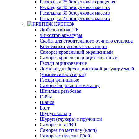
Раскладка 25 безсучковая срощеная
Раскладка 40 безсучковая массив
Раскладка 30 безсучковая массив
Раскладка 25 безсучковая массив
КРЕПЕЖ
Дюбель-гвоздь ТК
Фиксатор арматуры
Скобы для строительного ручного степлера
Крепежный уголок скользящий
Саморез кровельный окрашенный
Саморез кровельный оцинкованный
Гвозди оцинкованные
Домкрат для бруса, винтовой регулируемый
(компенсатор усадки)
Гвозди финишные
Саморез черный по металлу
Шпилька резьбовая
Гайка
Шайба
Болт
Шуруп-кольцо
Шуруп (глухарь) с пружиной
Саморез для ГВЛ
Саморез по металлу (клоп)
Саморез с прессшайбой