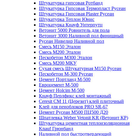
Штукатурка гипсовая Ротбанд
Штукатурка Гипсовая Термопласт Русеан
Штукатурка Гипсовая Plaster Русеан
Штукатурка Теплон Юнис
Штукатурка Кнауф Унтерпутц
Ветонит 5000 Ровнитель для пола
Ветонит 3000 Наливной пол финишный
Русеан Нивелир Наливной пол
Смесь М150 Эталон
Смесь М200 Эталон
Пескобетон М300 Эталон
Смесь М200 МКУ
Сухая смесь Штукатурная М150 Русеан
Пескобетон М-300 Русеан
Цемент Портланд М-500
Евроцемент М-500
Цемент Holcim М-500
Кнауф Перлфикс клей монтажный
Сeresit СМ 11 (Церезит) клей плиточный
Клей для пеноблоков PRO SR-67
Цемент Русеан М500 ПЦ500 Д20
Шпатлевка Weber Vetonit KR (Ветонит КР)
Штукатурка цементная теплоизоляционная
Knauf Грюнбанд
Наливной пол быстротвердеющий