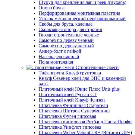
Шуруп для крепления лаг и реек (глухарь)
Опора бруса
Перфорированная монтажная пластина
Уголок металлический перфорированный
Скобы для бруса, каленые
Скользящая опора для стропил
Гвозди строительные черные
Саморез по дереву черный
Саморез по дереву желтый
Анкер-болт с гайкой
Нагель деревянный
Пена монтажная
Строительные смеси
Тифенгрунд Кнауф грунтовка
Кнауф Севенер клей для ЭПС и каменной
ваты
Плиточный клей Юнис Плюс Unis plus
Плиточный клей Русеан СТ
Плиточный клей Кнауф Флизен
Шпатлевка Финишная Старатели
Шпатлевка Шитрок СуперФиниш
Шпатлевка Фуген гипсовая
Шпатлевка виниловая Ротбанд Паста Профи
Шпатлевка Унифлот гипсовая
Шпатлевка Weber Vetonit LR+ (Ветонит ЛР+)