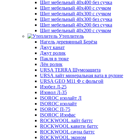
Щит мебельный 40х400 без сучка
Щит мебельный 40х400 с сучком
Щит мебельный 40х300 с сучком
Щит мебельный 40х300 без сучка
Щит мебельный 40х200 без сучка
Щит мебельный 40х200 с сучком
Утеплитель
Нагель деревянный Берёза
Джут канат
Джут ролик
Пакля в тюке
Лён ролик
URSA TERRA Шумозащита
URSA лайт минеральная вата в рулоне
URSA GEO M11 Ф с фольгой
Изобел Л-25
Изовол Л-35
ISOROC изолайт Л
ISOROC изолайт
ISOROC П-75
ISOROC Изофас
ROCKWOOL лайт баттс
ROCKWOOL кавити баттс
ROCKWOOL сауна баттс
ROCKWOOL эконом