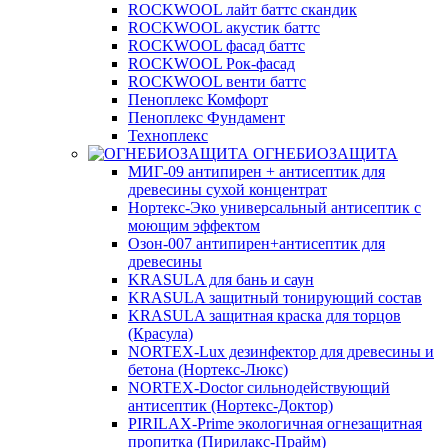
ROCKWOOL лайт баттс скандик
ROCKWOOL акустик баттс
ROCKWOOL фасад баттс
ROCKWOOL Рок-фасад
ROCKWOOL венти баттс
Пеноплекс Комфорт
Пеноплекс Фундамент
Техноплекс
ОГНЕБИОЗАЩИТА
МИГ-09 антипирен + антисептик для
древесины сухой концентрат
Нортекс-Эко универсальный антисептик с
моющим эффектом
Озон-007 антипирен+антисептик для
древесины
KRASULA для бань и саун
KRASULA защитный тонирующий состав
KRASULA защитная краска для торцов
(Красула)
NORTEX-Lux дезинфектор для древесины и
бетона (Нортекс-Люкс)
NORTEX-Doctor сильнодействующий
антисептик (Нортекс-Доктор)
PIRILAX-Prime экологичная огнезащитная
пропитка (Пирилакс-Прайм)