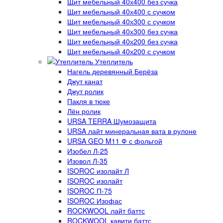
Щит мебельный 40х400 без сучка
Щит мебельный 40х400 с сучком
Щит мебельный 40х300 с сучком
Щит мебельный 40х300 без сучка
Щит мебельный 40х200 без сучка
Щит мебельный 40х200 с сучком
Утеплитель
Нагель деревянный Берёза
Джут канат
Джут ролик
Пакля в тюке
Лён ролик
URSA TERRA Шумозащита
URSA лайт минеральная вата в рулоне
URSA GEO M11 Ф с фольгой
Изобел Л-25
Изовол Л-35
ISOROC изолайт Л
ISOROC изолайт
ISOROC П-75
ISOROC Изофас
ROCKWOOL лайт баттс
ROCKWOOL кавити баттс