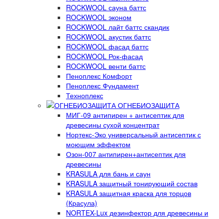
ROCKWOOL сауна баттс
ROCKWOOL эконом
ROCKWOOL лайт баттс скандик
ROCKWOOL акустик баттс
ROCKWOOL фасад баттс
ROCKWOOL Рок-фасад
ROCKWOOL венти баттс
Пеноплекс Комфорт
Пеноплекс Фундамент
Техноплекс
ОГНЕБИОЗАЩИТА
МИГ-09 антипирен + антисептик для
древесины сухой концентрат
Нортекс-Эко универсальный антисептик с
моющим эффектом
Озон-007 антипирен+антисептик для
древесины
KRASULA для бань и саун
KRASULA защитный тонирующий состав
KRASULA защитная краска для торцов
(Красула)
NORTEX-Lux дезинфектор для древесины и