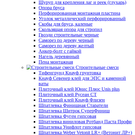
Шуруп для крепления лаг и реек (глухарь)
Опора бруса
Перфорированная монтажная пластина
Уголок металлический перфорированный
Скобы для бруса, каленые
Скользящая опора для стропил
Гвозди строительные черные
Саморез по дереву черный
Саморез по дереву желтый
Анкер-болт с гайкой
Нагель деревянный
Пена монтажная
Строительные смеси
Тифенгрунд Кнауф грунтовка
Кнауф Севенер клей для ЭПС и каменной
ваты
Плиточный клей Юнис Плюс Unis plus
Плиточный клей Русеан СТ
Плиточный клей Кнауф Флизен
Шпатлевка Финишная Старатели
Шпатлевка Шитрок СуперФиниш
Шпатлевка Фуген гипсовая
Шпатлевка виниловая Ротбанд Паста Профи
Шпатлевка Унифлот гипсовая
Шпатлевка Weber Vetonit LR+ (Ветонит ЛР+)