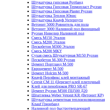
Штукатурка гипсовая Ротбанд
Штукатурка Гипсовая Термопласт Русеан
Штукатурка Гипсовая Plaster Русеан
Штукатурка Теплон Юнис
Штукатурка Кнауф Унтерпутц
Ветонит 5000 Ровнитель для пола
Ветонит 3000 Наливной пол финишный
Русеан Нивелир Наливной пол
Смесь М150 Эталон
Смесь М200 Эталон
Пескобетон М300 Эталон
Смесь М200 МКУ
Сухая смесь Штукатурная М150 Русеан
Пескобетон М-300 Русеан
Цемент Портланд М-500
Евроцемент М-500
Цемент Holcim М-500
Кнауф Перлфикс клей монтажный
Сeresit СМ 11 (Церезит) клей плиточный
Клей для пеноблоков PRO SR-67
Цемент Русеан М500 ПЦ500 Д20
Шпатлевка Weber Vetonit KR (Ветонит КР)
Штукатурка цементная теплоизоляционная
Knauf Грюнбанд
Наливной пол быстротвердеющий