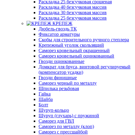
Раскладка 25 безсучковая срощеная
Раскладка 40 безсучковая массив
Раскладка 30 безсучковая массив
Раскладка 25 безсучковая массив
КРЕПЕЖ
Дюбель-гвоздь ТК
Фиксатор арматуры
Скобы для строительного ручного степлера
Крепежный уголок скользящий
Саморез кровельный окрашенный
Саморез кровельный оцинкованный
Гвозди оцинкованные
Домкрат для бруса, винтовой регулируемый
(компенсатор усадки)
Гвозди финишные
Саморез черный по металлу
Шпилька резьбовая
Гайка
Шайба
Болт
Шуруп-кольцо
Шуруп (глухарь) с пружиной
Саморез для ГВЛ
Саморез по металлу (клоп)
Саморез с прессшайбой