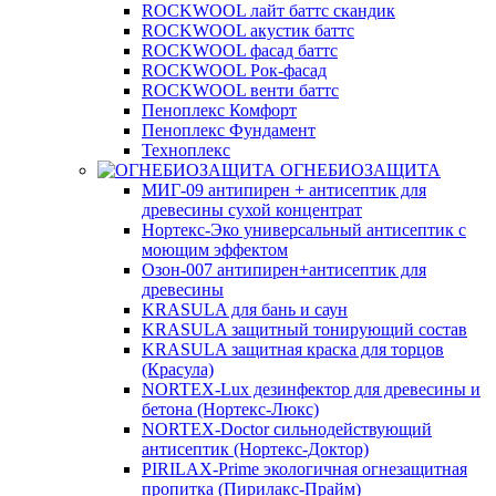
ROCKWOOL лайт баттс скандик
ROCKWOOL акустик баттс
ROCKWOOL фасад баттс
ROCKWOOL Рок-фасад
ROCKWOOL венти баттс
Пеноплекс Комфорт
Пеноплекс Фундамент
Техноплекс
ОГНЕБИОЗАЩИТА
МИГ-09 антипирен + антисептик для
древесины сухой концентрат
Нортекс-Эко универсальный антисептик с
моющим эффектом
Озон-007 антипирен+антисептик для
древесины
KRASULA для бань и саун
KRASULA защитный тонирующий состав
KRASULA защитная краска для торцов
(Красула)
NORTEX-Lux дезинфектор для древесины и
бетона (Нортекс-Люкс)
NORTEX-Doctor сильнодействующий
антисептик (Нортекс-Доктор)
PIRILAX-Prime экологичная огнезащитная
пропитка (Пирилакс-Прайм)