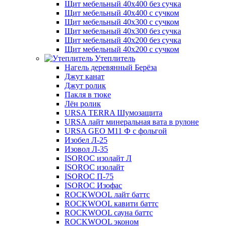
Щит мебельный 40х400 без сучка
Щит мебельный 40х400 с сучком
Щит мебельный 40х300 с сучком
Щит мебельный 40х300 без сучка
Щит мебельный 40х200 без сучка
Щит мебельный 40х200 с сучком
Утеплитель
Нагель деревянный Берёза
Джут канат
Джут ролик
Пакля в тюке
Лён ролик
URSA TERRA Шумозащита
URSA лайт минеральная вата в рулоне
URSA GEO M11 Ф с фольгой
Изобел Л-25
Изовол Л-35
ISOROC изолайт Л
ISOROC изолайт
ISOROC П-75
ISOROC Изофас
ROCKWOOL лайт баттс
ROCKWOOL кавити баттс
ROCKWOOL сауна баттс
ROCKWOOL эконом