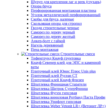
Шуруп для крепления лаг и реек (глухарь)
Опора бруса
Перфорированная монтажная пластина
Уголок металлический перфорированный
Скобы для бруса, каленые
Скользящая опора для стропил
Гвозди строительные черные
Саморез по дереву черный
Саморез по дереву желтый
Анкер-болт с гайкой
Нагель деревянный
Пена монтажная
Строительные смеси
Тифенгрунд Кнауф грунтовка
Кнауф Севенер клей для ЭПС и каменной
ваты
Плиточный клей Юнис Плюс Unis plus
Плиточный клей Русеан СТ
Плиточный клей Кнауф Флизен
Шпатлевка Финишная Старатели
Шпатлевка Шитрок СуперФиниш
Шпатлевка Фуген гипсовая
Шпатлевка виниловая Ротбанд Паста Профи
Шпатлевка Унифлот гипсовая
Шпатлевка Weber Vetonit LR+ (Ветонит ЛР+)