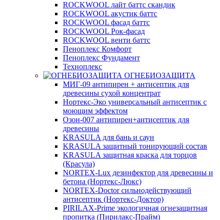
ROCKWOOL лайт баттс скандик
ROCKWOOL акустик баттс
ROCKWOOL фасад баттс
ROCKWOOL Рок-фасад
ROCKWOOL венти баттс
Пеноплекс Комфорт
Пеноплекс Фундамент
Техноплекс
ОГНЕБИОЗАЩИТА
МИГ-09 антипирен + антисептик для
древесины сухой концентрат
Нортекс-Эко универсальный антисептик с
моющим эффектом
Озон-007 антипирен+антисептик для
древесины
KRASULA для бань и саун
KRASULA защитный тонирующий состав
KRASULA защитная краска для торцов
(Красула)
NORTEX-Lux дезинфектор для древесины и
бетона (Нортекс-Люкс)
NORTEX-Doctor сильнодействующий
антисептик (Нортекс-Доктор)
PIRILAX-Prime экологичная огнезащитная
пропитка (Пирилакс-Прайм)