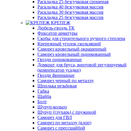
Раскладка 25 безсучковая срощеная
Раскладка 40 безсучковая массив
Раскладка 30 безсучковая массив
Раскладка 25 безсучковая массив
КРЕПЕЖ
Дюбель-гвоздь ТК
Фиксатор арматуры
Скобы для строительного ручного степлера
Крепежный уголок скользящий
Саморез кровельный окрашенный
Саморез кровельный оцинкованный
Гвозди оцинкованные
Домкрат для бруса, винтовой регулируемый
(компенсатор усадки)
Гвозди финишные
Саморез черный по металлу
Шпилька резьбовая
Гайка
Шайба
Болт
Шуруп-кольцо
Шуруп (глухарь) с пружиной
Саморез для ГВЛ
Саморез по металлу (клоп)
Саморез с прессшайбой