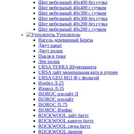
Щит мебельный 40х400 без сучка
Щит мебельный 40х400 с сучком
Щит мебельный 40х300 с сучком
Щит мебельный 40х300 без сучка
Щит мебельный 40х200 без сучка
Щит мебельный 40х200 с сучком
Утеплитель
Нагель деревянный Берёза
Джут канат
Джут ролик
Пакля в тюке
Лён ролик
URSA TERRA Шумозащита
URSA лайт минеральная вата в рулоне
URSA GEO M11 Ф с фольгой
Изобел Л-25
Изовол Л-35
ISOROC изолайт Л
ISOROC изолайт
ISOROC П-75
ISOROC Изофас
ROCKWOOL лайт баттс
ROCKWOOL кавити баттс
ROCKWOOL сауна баттс
ROCKWOOL эконом