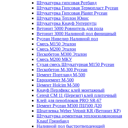
Штукатурка гипсовая Ротбанд
Штукатурка Гипсовая Термопласт Русеан
Штукатурка Гипсовая Plaster Русеан
Штукатурка Теплон Юнис
Штукатурка Кнауф Унтерпутц
Ветонит 5000 Ровнитель для пола
Ветонит 3000 Наливной пол финишный
Русеан Нивелир Наливной пол
Смесь М150 Эталон
Смесь М200 Эталон
Пескобетон М300 Эталон
Смесь М200 МКУ
Сухая смесь Штукатурная М150 Русеан
Пескобетон М-300 Русеан
Цемент Портланд М-500
Евроцемент М-500
Цемент Holcim М-500
Кнауф Перлфикс клей монтажный
Сeresit СМ 11 (Церезит) клей плиточный
Клей для пеноблоков PRO SR-67
Цемент Русеан М500 ПЦ500 Д20
Шпатлевка Weber Vetonit KR (Ветонит КР)
Штукатурка цементная теплоизоляционная
Knauf Грюнбанд
Наливной пол быстротвердеющий