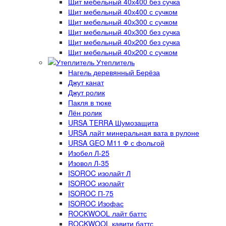
Щит мебельный 40х400 без сучка
Щит мебельный 40х400 с сучком
Щит мебельный 40х300 с сучком
Щит мебельный 40х300 без сучка
Щит мебельный 40х200 без сучка
Щит мебельный 40х200 с сучком
Утеплитель
Нагель деревянный Берёза
Джут канат
Джут ролик
Пакля в тюке
Лён ролик
URSA TERRA Шумозащита
URSA лайт минеральная вата в рулоне
URSA GEO M11 Ф с фольгой
Изобел Л-25
Изовол Л-35
ISOROC изолайт Л
ISOROC изолайт
ISOROC П-75
ISOROC Изофас
ROCKWOOL лайт баттс
ROCKWOOL кавити баттс