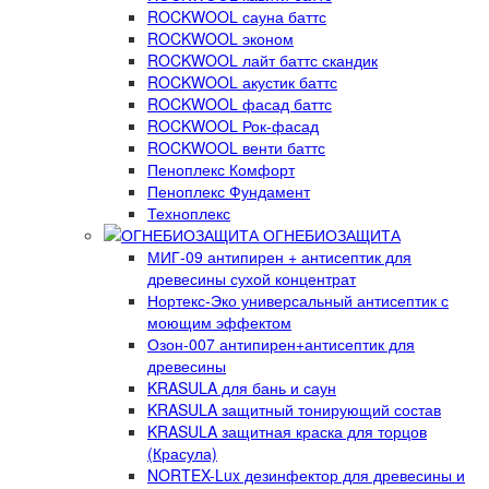
ROCKWOOL сауна баттс
ROCKWOOL эконом
ROCKWOOL лайт баттс скандик
ROCKWOOL акустик баттс
ROCKWOOL фасад баттс
ROCKWOOL Рок-фасад
ROCKWOOL венти баттс
Пеноплекс Комфорт
Пеноплекс Фундамент
Техноплекс
ОГНЕБИОЗАЩИТА
МИГ-09 антипирен + антисептик для
древесины сухой концентрат
Нортекс-Эко универсальный антисептик с
моющим эффектом
Озон-007 антипирен+антисептик для
древесины
KRASULA для бань и саун
KRASULA защитный тонирующий состав
KRASULA защитная краска для торцов
(Красула)
NORTEX-Lux дезинфектор для древесины и