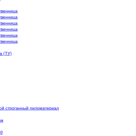
твенница
твенница
твенница
твенница
твенница
твенница
а (ТУ)
ой строганный пиломатериал
ам
90