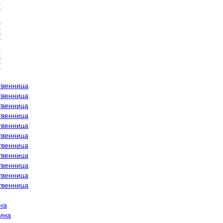
У
У
У
У
У
твенница
твенница
твенница
твенница
твенница
твенница
твенница
твенница
твенница
твенница
твенница
на
сина