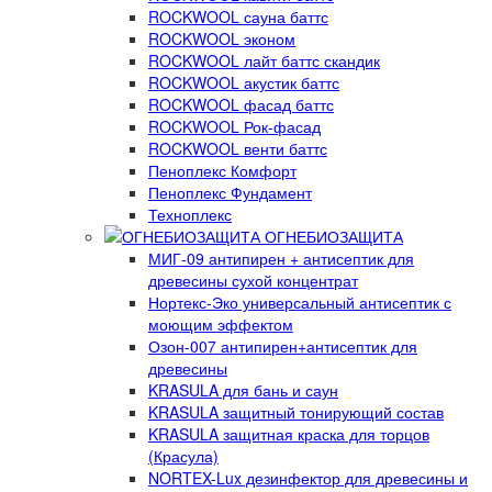
ROCKWOOL сауна баттс
ROCKWOOL эконом
ROCKWOOL лайт баттс скандик
ROCKWOOL акустик баттс
ROCKWOOL фасад баттс
ROCKWOOL Рок-фасад
ROCKWOOL венти баттс
Пеноплекс Комфорт
Пеноплекс Фундамент
Техноплекс
ОГНЕБИОЗАЩИТА
МИГ-09 антипирен + антисептик для
древесины сухой концентрат
Нортекс-Эко универсальный антисептик с
моющим эффектом
Озон-007 антипирен+антисептик для
древесины
KRASULA для бань и саун
KRASULA защитный тонирующий состав
KRASULA защитная краска для торцов
(Красула)
NORTEX-Lux дезинфектор для древесины и