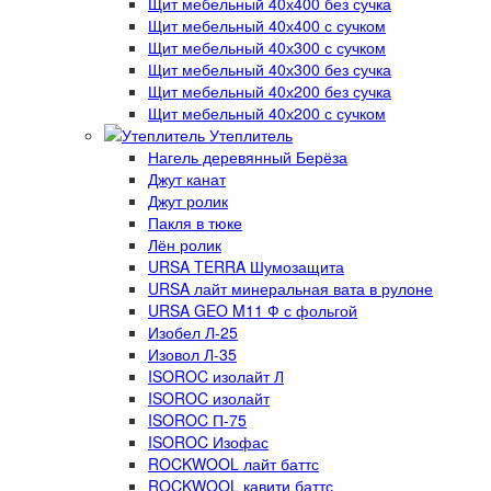
Щит мебельный 40х400 без сучка
Щит мебельный 40х400 с сучком
Щит мебельный 40х300 с сучком
Щит мебельный 40х300 без сучка
Щит мебельный 40х200 без сучка
Щит мебельный 40х200 с сучком
Утеплитель
Нагель деревянный Берёза
Джут канат
Джут ролик
Пакля в тюке
Лён ролик
URSA TERRA Шумозащита
URSA лайт минеральная вата в рулоне
URSA GEO M11 Ф с фольгой
Изобел Л-25
Изовол Л-35
ISOROC изолайт Л
ISOROC изолайт
ISOROC П-75
ISOROC Изофас
ROCKWOOL лайт баттс
ROCKWOOL кавити баттс