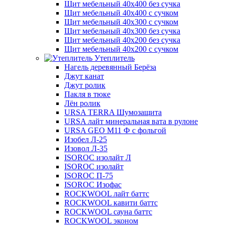
Щит мебельный 40х400 без сучка
Щит мебельный 40х400 с сучком
Щит мебельный 40х300 с сучком
Щит мебельный 40х300 без сучка
Щит мебельный 40х200 без сучка
Щит мебельный 40х200 с сучком
Утеплитель
Нагель деревянный Берёза
Джут канат
Джут ролик
Пакля в тюке
Лён ролик
URSA TERRA Шумозащита
URSA лайт минеральная вата в рулоне
URSA GEO M11 Ф с фольгой
Изобел Л-25
Изовол Л-35
ISOROC изолайт Л
ISOROC изолайт
ISOROC П-75
ISOROC Изофас
ROCKWOOL лайт баттс
ROCKWOOL кавити баттс
ROCKWOOL сауна баттс
ROCKWOOL эконом