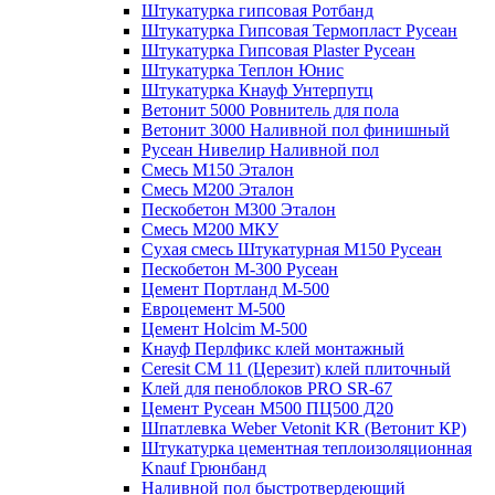
Штукатурка гипсовая Ротбанд
Штукатурка Гипсовая Термопласт Русеан
Штукатурка Гипсовая Plaster Русеан
Штукатурка Теплон Юнис
Штукатурка Кнауф Унтерпутц
Ветонит 5000 Ровнитель для пола
Ветонит 3000 Наливной пол финишный
Русеан Нивелир Наливной пол
Смесь М150 Эталон
Смесь М200 Эталон
Пескобетон М300 Эталон
Смесь М200 МКУ
Сухая смесь Штукатурная М150 Русеан
Пескобетон М-300 Русеан
Цемент Портланд М-500
Евроцемент М-500
Цемент Holcim М-500
Кнауф Перлфикс клей монтажный
Сeresit СМ 11 (Церезит) клей плиточный
Клей для пеноблоков PRO SR-67
Цемент Русеан М500 ПЦ500 Д20
Шпатлевка Weber Vetonit KR (Ветонит КР)
Штукатурка цементная теплоизоляционная
Knauf Грюнбанд
Наливной пол быстротвердеющий