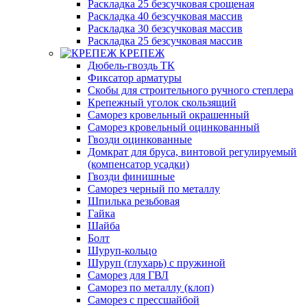
Раскладка 25 безсучковая срощеная
Раскладка 40 безсучковая массив
Раскладка 30 безсучковая массив
Раскладка 25 безсучковая массив
КРЕПЕЖ
Дюбель-гвоздь ТК
Фиксатор арматуры
Скобы для строительного ручного степлера
Крепежный уголок скользящий
Саморез кровельный окрашенный
Саморез кровельный оцинкованный
Гвозди оцинкованные
Домкрат для бруса, винтовой регулируемый
(компенсатор усадки)
Гвозди финишные
Саморез черный по металлу
Шпилька резьбовая
Гайка
Шайба
Болт
Шуруп-кольцо
Шуруп (глухарь) с пружиной
Саморез для ГВЛ
Саморез по металлу (клоп)
Саморез с прессшайбой