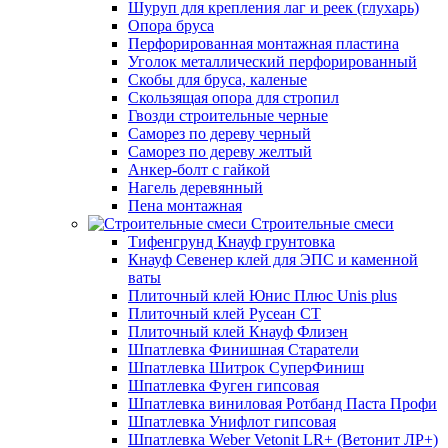
Шуруп для крепления лаг и реек (глухарь)
Опора бруса
Перфорированная монтажная пластина
Уголок металлический перфорированный
Скобы для бруса, каленые
Скользящая опора для стропил
Гвозди строительные черные
Саморез по дереву черный
Саморез по дереву желтый
Анкер-болт с гайкой
Нагель деревянный
Пена монтажная
Строительные смеси
Тифенгрунд Кнауф грунтовка
Кнауф Севенер клей для ЭПС и каменной
ваты
Плиточный клей Юнис Плюс Unis plus
Плиточный клей Русеан СТ
Плиточный клей Кнауф Флизен
Шпатлевка Финишная Старатели
Шпатлевка Шитрок СуперФиниш
Шпатлевка Фуген гипсовая
Шпатлевка виниловая Ротбанд Паста Профи
Шпатлевка Унифлот гипсовая
Шпатлевка Weber Vetonit LR+ (Ветонит ЛР+)