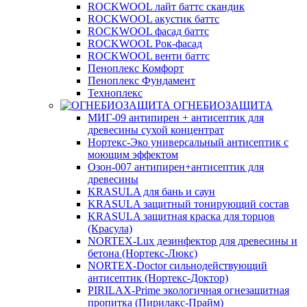
ROCKWOOL лайт баттс скандик
ROCKWOOL акустик баттс
ROCKWOOL фасад баттс
ROCKWOOL Рок-фасад
ROCKWOOL венти баттс
Пеноплекс Комфорт
Пеноплекс Фундамент
Техноплекс
ОГНЕБИОЗАЩИТА
МИГ-09 антипирен + антисептик для
древесины сухой концентрат
Нортекс-Эко универсальный антисептик с
моющим эффектом
Озон-007 антипирен+антисептик для
древесины
KRASULA для бань и саун
KRASULA защитный тонирующий состав
KRASULA защитная краска для торцов
(Красула)
NORTEX-Lux дезинфектор для древесины и
бетона (Нортекс-Люкс)
NORTEX-Doctor сильнодействующий
антисептик (Нортекс-Доктор)
PIRILAX-Prime экологичная огнезащитная
пропитка (Пирилакс-Прайм)