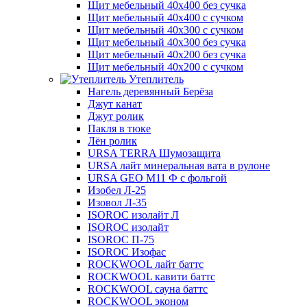
Щит мебельный 40х400 без сучка
Щит мебельный 40х400 с сучком
Щит мебельный 40х300 с сучком
Щит мебельный 40х300 без сучка
Щит мебельный 40х200 без сучка
Щит мебельный 40х200 с сучком
Утеплитель
Нагель деревянный Берёза
Джут канат
Джут ролик
Пакля в тюке
Лён ролик
URSA TERRA Шумозащита
URSA лайт минеральная вата в рулоне
URSA GEO M11 Ф с фольгой
Изобел Л-25
Изовол Л-35
ISOROC изолайт Л
ISOROC изолайт
ISOROC П-75
ISOROC Изофас
ROCKWOOL лайт баттс
ROCKWOOL кавити баттс
ROCKWOOL сауна баттс
ROCKWOOL эконом