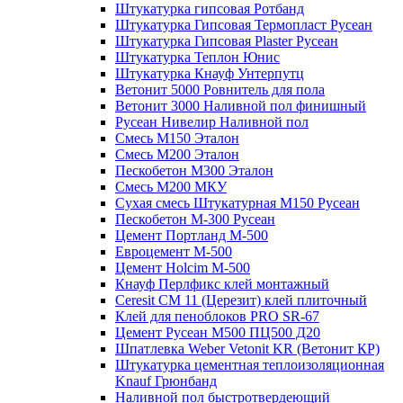
Штукатурка гипсовая Ротбанд
Штукатурка Гипсовая Термопласт Русеан
Штукатурка Гипсовая Plaster Русеан
Штукатурка Теплон Юнис
Штукатурка Кнауф Унтерпутц
Ветонит 5000 Ровнитель для пола
Ветонит 3000 Наливной пол финишный
Русеан Нивелир Наливной пол
Смесь М150 Эталон
Смесь М200 Эталон
Пескобетон М300 Эталон
Смесь М200 МКУ
Сухая смесь Штукатурная М150 Русеан
Пескобетон М-300 Русеан
Цемент Портланд М-500
Евроцемент М-500
Цемент Holcim М-500
Кнауф Перлфикс клей монтажный
Сeresit СМ 11 (Церезит) клей плиточный
Клей для пеноблоков PRO SR-67
Цемент Русеан М500 ПЦ500 Д20
Шпатлевка Weber Vetonit KR (Ветонит КР)
Штукатурка цементная теплоизоляционная
Knauf Грюнбанд
Наливной пол быстротвердеющий