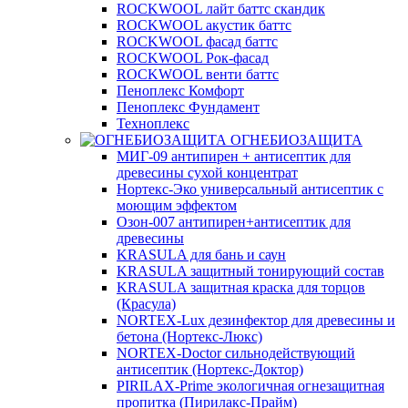
ROCKWOOL лайт баттс скандик
ROCKWOOL акустик баттс
ROCKWOOL фасад баттс
ROCKWOOL Рок-фасад
ROCKWOOL венти баттс
Пеноплекс Комфорт
Пеноплекс Фундамент
Техноплекс
ОГНЕБИОЗАЩИТА
МИГ-09 антипирен + антисептик для
древесины сухой концентрат
Нортекс-Эко универсальный антисептик с
моющим эффектом
Озон-007 антипирен+антисептик для
древесины
KRASULA для бань и саун
KRASULA защитный тонирующий состав
KRASULA защитная краска для торцов
(Красула)
NORTEX-Lux дезинфектор для древесины и
бетона (Нортекс-Люкс)
NORTEX-Doctor сильнодействующий
антисептик (Нортекс-Доктор)
PIRILAX-Prime экологичная огнезащитная
пропитка (Пирилакс-Прайм)