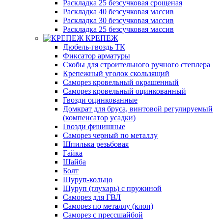
Раскладка 25 безсучковая срощеная
Раскладка 40 безсучковая массив
Раскладка 30 безсучковая массив
Раскладка 25 безсучковая массив
КРЕПЕЖ
Дюбель-гвоздь ТК
Фиксатор арматуры
Скобы для строительного ручного степлера
Крепежный уголок скользящий
Саморез кровельный окрашенный
Саморез кровельный оцинкованный
Гвозди оцинкованные
Домкрат для бруса, винтовой регулируемый
(компенсатор усадки)
Гвозди финишные
Саморез черный по металлу
Шпилька резьбовая
Гайка
Шайба
Болт
Шуруп-кольцо
Шуруп (глухарь) с пружиной
Саморез для ГВЛ
Саморез по металлу (клоп)
Саморез с прессшайбой