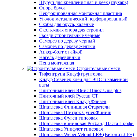
Шуруп для крепления лаг и реек (глухарь)
Опора бруса
Перфорированная монтажная пластина
Уголок металлический перфорированный
Скобы для бруса, каленые
Скользящая опора для стропил
Гвозди строительные черные
Саморез по дереву черный
Саморез по дереву желтый
Анкер-болт с гайкой
Нагель деревянный
Пена монтажная
Строительные смеси
Тифенгрунд Кнауф грунтовка
Кнауф Севенер клей для ЭПС и каменной
ваты
Плиточный клей Юнис Плюс Unis plus
Плиточный клей Русеан СТ
Плиточный клей Кнауф Флизен
Шпатлевка Финишная Старатели
Шпатлевка Шитрок СуперФиниш
Шпатлевка Фуген гипсовая
Шпатлевка виниловая Ротбанд Паста Профи
Шпатлевка Унифлот гипсовая
Шпатлевка Weber Vetonit LR+ (Ветонит ЛР+)