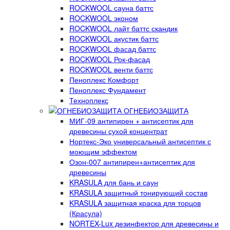
ROCKWOOL сауна баттс
ROCKWOOL эконом
ROCKWOOL лайт баттс скандик
ROCKWOOL акустик баттс
ROCKWOOL фасад баттс
ROCKWOOL Рок-фасад
ROCKWOOL венти баттс
Пеноплекс Комфорт
Пеноплекс Фундамент
Техноплекс
ОГНЕБИОЗАЩИТА
МИГ-09 антипирен + антисептик для
древесины сухой концентрат
Нортекс-Эко универсальный антисептик с
моющим эффектом
Озон-007 антипирен+антисептик для
древесины
KRASULA для бань и саун
KRASULA защитный тонирующий состав
KRASULA защитная краска для торцов
(Красула)
NORTEX-Lux дезинфектор для древесины и