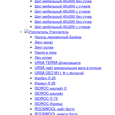
Щит мебельный 40х400 без сучка
Щит мебельный 40х400 с сучком
Щит мебельный 40х300 с сучком
Щит мебельный 40х300 без сучка
Щит мебельный 40х200 без сучка
Щит мебельный 40х200 с сучком
Утеплитель
Нагель деревянный Берёза
Джут канат
Джут ролик
Пакля в тюке
Лён ролик
URSA TERRA Шумозащита
URSA лайт минеральная вата в рулоне
URSA GEO M11 Ф с фольгой
Изобел Л-25
Изовол Л-35
ISOROC изолайт Л
ISOROC изолайт
ISOROC П-75
ISOROC Изофас
ROCKWOOL лайт баттс
ROCKWOOL кавити баттс