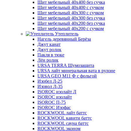
Щит мебельный 40х400 без сучка
Щит мебельный 40х400 с сучком
Щит мебельный 40х300 с сучком
Щит мебельный 40х300 без сучка
Щит мебельный 40х200 без сучка
Щит мебельный 40х200 с сучком
Утеплитель
Нагель деревянный Берёза
Джут канат
Джут ролик
Пакля в тюке
Лён ролик
URSA TERRA Шумозащита
URSA лайт минеральная вата в рулоне
URSA GEO M11 Ф с фольгой
Изобел Л-25
Изовол Л-35
ISOROC изолайт Л
ISOROC изолайт
ISOROC П-75
ISOROC Изофас
ROCKWOOL лайт баттс
ROCKWOOL кавити баттс
ROCKWOOL сауна баттс
ROCKWOOL эконом