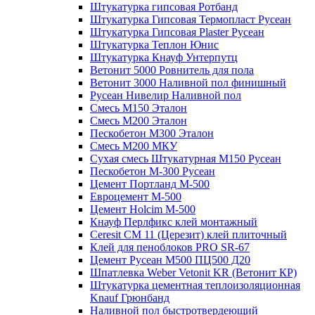
Штукатурка гипсовая Ротбанд
Штукатурка Гипсовая Термопласт Русеан
Штукатурка Гипсовая Plaster Русеан
Штукатурка Теплон Юнис
Штукатурка Кнауф Унтерпутц
Ветонит 5000 Ровнитель для пола
Ветонит 3000 Наливной пол финишный
Русеан Нивелир Наливной пол
Смесь М150 Эталон
Смесь М200 Эталон
Пескобетон М300 Эталон
Смесь М200 МКУ
Сухая смесь Штукатурная М150 Русеан
Пескобетон М-300 Русеан
Цемент Портланд М-500
Евроцемент М-500
Цемент Holcim М-500
Кнауф Перлфикс клей монтажный
Сeresit СМ 11 (Церезит) клей плиточный
Клей для пеноблоков PRO SR-67
Цемент Русеан М500 ПЦ500 Д20
Шпатлевка Weber Vetonit KR (Ветонит КР)
Штукатурка цементная теплоизоляционная
Knauf Грюнбанд
Наливной пол быстротвердеющий