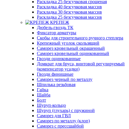
Раскладка 25 безсучковая срощеная
Раскладка 40 безсучковая массив
Раскладка 30 безсучковая массив
Раскладка 25 безсучковая массив
КРЕПЕЖ
Дюбель-гвоздь ТК
Фиксатор арматуры
Скобы для строительного ручного степлера
Крепежный уголок скользящий
Саморез кровельный окрашенный
Саморез кровельный оцинкованный
Гвозди оцинкованные
Домкрат для бруса, винтовой регулируемый
(компенсатор усадки)
Гвозди финишные
Саморез черный по металлу
Шпилька резьбовая
Гайка
Шайба
Болт
Шуруп-кольцо
Шуруп (глухарь) с пружиной
Саморез для ГВЛ
Саморез по металлу (клоп)
Саморез с прессшайбой