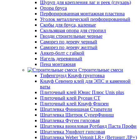
Шуруп для крепления лаг и реек (глухарь)
Опора бруса
Перфорированная монтажная пластина
Уголок металлический перфорированный
Скобы для бруса, каленые
Скользящая опора для стропил
Гвозди строительные черные
Саморез по дереву черный
Саморез по дереву желтый
Анкер-болт с гайкой
Нагель деревянный
Пена монтажная
Строительные смеси
Тифенгрунд Кнауф грунтовка
Кнауф Севенер клей для ЭПС и каменной
ваты
Плиточный клей Юнис Плюс Unis plus
Плиточный клей Русеан СТ
Плиточный клей Кнауф Флизен
Шпатлевка Финишная Старатели
Шпатлевка Шитрок СуперФиниш
Шпатлевка Фуген гипсовая
Шпатлевка виниловая Ротбанд Паста Профи
Шпатлевка Унифлот гипсовая
Шпатлевка Weber Vetonit LR+ (Ветонит ЛР+)