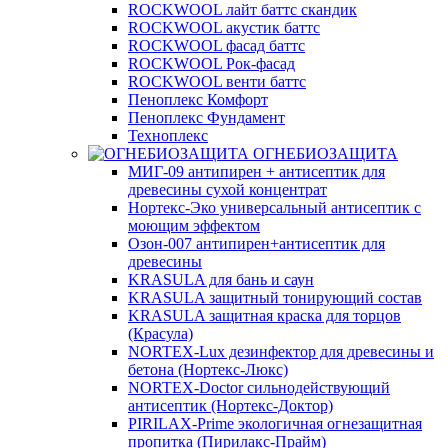
ROCKWOOL лайт баттс скандик
ROCKWOOL акустик баттс
ROCKWOOL фасад баттс
ROCKWOOL Рок-фасад
ROCKWOOL венти баттс
Пеноплекс Комфорт
Пеноплекс Фундамент
Техноплекс
ОГНЕБИОЗАЩИТА
МИГ-09 антипирен + антисептик для
древесины сухой концентрат
Нортекс-Эко универсальный антисептик с
моющим эффектом
Озон-007 антипирен+антисептик для
древесины
KRASULA для бань и саун
KRASULA защитный тонирующий состав
KRASULA защитная краска для торцов
(Красула)
NORTEX-Lux дезинфектор для древесины и
бетона (Нортекс-Люкс)
NORTEX-Doctor сильнодействующий
антисептик (Нортекс-Доктор)
PIRILAX-Prime экологичная огнезащитная
пропитка (Пирилакс-Прайм)