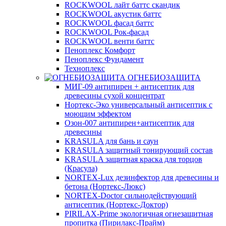
ROCKWOOL лайт баттс скандик
ROCKWOOL акустик баттс
ROCKWOOL фасад баттс
ROCKWOOL Рок-фасад
ROCKWOOL венти баттс
Пеноплекс Комфорт
Пеноплекс Фундамент
Техноплекс
ОГНЕБИОЗАЩИТА
МИГ-09 антипирен + антисептик для
древесины сухой концентрат
Нортекс-Эко универсальный антисептик с
моющим эффектом
Озон-007 антипирен+антисептик для
древесины
KRASULA для бань и саун
KRASULA защитный тонирующий состав
KRASULA защитная краска для торцов
(Красула)
NORTEX-Lux дезинфектор для древесины и
бетона (Нортекс-Люкс)
NORTEX-Doctor сильнодействующий
антисептик (Нортекс-Доктор)
PIRILAX-Prime экологичная огнезащитная
пропитка (Пирилакс-Прайм)