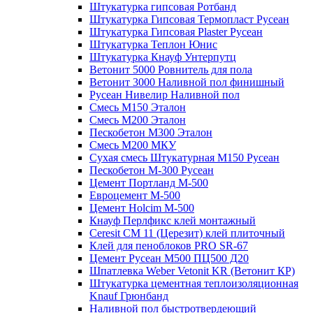
Штукатурка гипсовая Ротбанд
Штукатурка Гипсовая Термопласт Русеан
Штукатурка Гипсовая Plaster Русеан
Штукатурка Теплон Юнис
Штукатурка Кнауф Унтерпутц
Ветонит 5000 Ровнитель для пола
Ветонит 3000 Наливной пол финишный
Русеан Нивелир Наливной пол
Смесь М150 Эталон
Смесь М200 Эталон
Пескобетон М300 Эталон
Смесь М200 МКУ
Сухая смесь Штукатурная М150 Русеан
Пескобетон М-300 Русеан
Цемент Портланд М-500
Евроцемент М-500
Цемент Holcim М-500
Кнауф Перлфикс клей монтажный
Сeresit СМ 11 (Церезит) клей плиточный
Клей для пеноблоков PRO SR-67
Цемент Русеан М500 ПЦ500 Д20
Шпатлевка Weber Vetonit KR (Ветонит КР)
Штукатурка цементная теплоизоляционная
Knauf Грюнбанд
Наливной пол быстротвердеющий