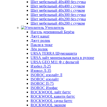
Щит мебельный 40х400 без сучка
Щит мебельный 40х400 с сучком
Щит мебельный 40х300 с сучком
Щит мебельный 40х300 без сучка
Щит мебельный 40х200 без сучка
Щит мебельный 40х200 с сучком
Утеплитель
Нагель деревянный Берёза
Джут канат
Джут ролик
Пакля в тюке
Лён ролик
URSA TERRA Шумозащита
URSA лайт минеральная вата в рулоне
URSA GEO M11 Ф с фольгой
Изобел Л-25
Изовол Л-35
ISOROC изолайт Л
ISOROC изолайт
ISOROC П-75
ISOROC Изофас
ROCKWOOL лайт баттс
ROCKWOOL кавити баттс
ROCKWOOL сауна баттс
ROCKWOOL эконом