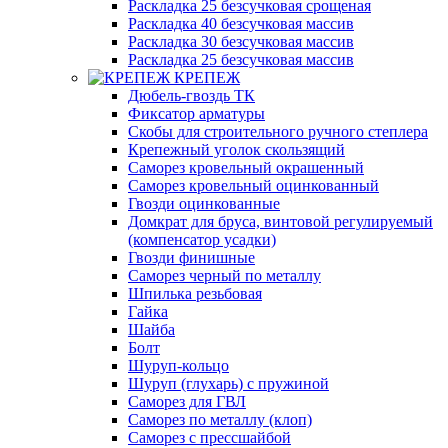
Раскладка 25 безсучковая срощеная
Раскладка 40 безсучковая массив
Раскладка 30 безсучковая массив
Раскладка 25 безсучковая массив
КРЕПЕЖ
Дюбель-гвоздь ТК
Фиксатор арматуры
Скобы для строительного ручного степлера
Крепежный уголок скользящий
Саморез кровельный окрашенный
Саморез кровельный оцинкованный
Гвозди оцинкованные
Домкрат для бруса, винтовой регулируемый
(компенсатор усадки)
Гвозди финишные
Саморез черный по металлу
Шпилька резьбовая
Гайка
Шайба
Болт
Шуруп-кольцо
Шуруп (глухарь) с пружиной
Саморез для ГВЛ
Саморез по металлу (клоп)
Саморез с прессшайбой