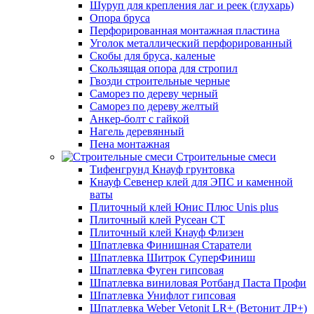
Шуруп для крепления лаг и реек (глухарь)
Опора бруса
Перфорированная монтажная пластина
Уголок металлический перфорированный
Скобы для бруса, каленые
Скользящая опора для стропил
Гвозди строительные черные
Саморез по дереву черный
Саморез по дереву желтый
Анкер-болт с гайкой
Нагель деревянный
Пена монтажная
Строительные смеси
Тифенгрунд Кнауф грунтовка
Кнауф Севенер клей для ЭПС и каменной
ваты
Плиточный клей Юнис Плюс Unis plus
Плиточный клей Русеан СТ
Плиточный клей Кнауф Флизен
Шпатлевка Финишная Старатели
Шпатлевка Шитрок СуперФиниш
Шпатлевка Фуген гипсовая
Шпатлевка виниловая Ротбанд Паста Профи
Шпатлевка Унифлот гипсовая
Шпатлевка Weber Vetonit LR+ (Ветонит ЛР+)