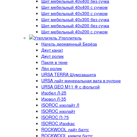
Щит мебельный 40х400 без сучка
Щит мебельный 40х400 с сучком
Щит мебельный 40х300 с сучком
Щит мебельный 40х300 без сучка
Щит мебельный 40х200 без сучка
Щит мебельный 40х200 с сучком
Утеплитель
Нагель деревянный Берёза
Джут канат
Джут ролик
Пакля в тюке
Лён ролик
URSA TERRA Шумозащита
URSA лайт минеральная вата в рулоне
URSA GEO M11 Ф с фольгой
Изобел Л-25
Изовол Л-35
ISOROC изолайт Л
ISOROC изолайт
ISOROC П-75
ISOROC Изофас
ROCKWOOL лайт баттс
ROCKWOOL кавити баттс