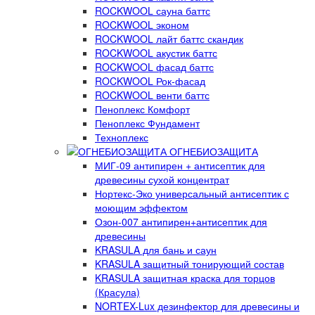
ROCKWOOL сауна баттс
ROCKWOOL эконом
ROCKWOOL лайт баттс скандик
ROCKWOOL акустик баттс
ROCKWOOL фасад баттс
ROCKWOOL Рок-фасад
ROCKWOOL венти баттс
Пеноплекс Комфорт
Пеноплекс Фундамент
Техноплекс
ОГНЕБИОЗАЩИТА
МИГ-09 антипирен + антисептик для
древесины сухой концентрат
Нортекс-Эко универсальный антисептик с
моющим эффектом
Озон-007 антипирен+антисептик для
древесины
KRASULA для бань и саун
KRASULA защитный тонирующий состав
KRASULA защитная краска для торцов
(Красула)
NORTEX-Lux дезинфектор для древесины и