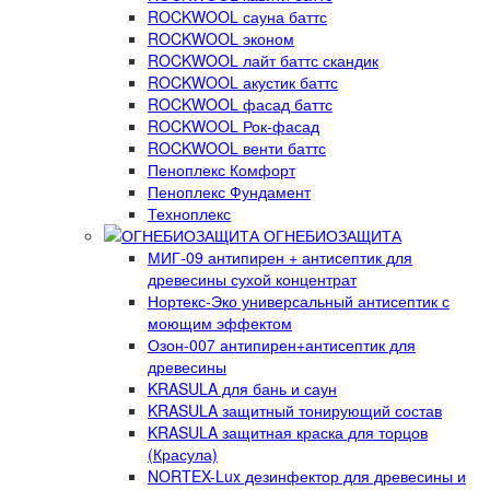
ROCKWOOL сауна баттс
ROCKWOOL эконом
ROCKWOOL лайт баттс скандик
ROCKWOOL акустик баттс
ROCKWOOL фасад баттс
ROCKWOOL Рок-фасад
ROCKWOOL венти баттс
Пеноплекс Комфорт
Пеноплекс Фундамент
Техноплекс
ОГНЕБИОЗАЩИТА
МИГ-09 антипирен + антисептик для
древесины сухой концентрат
Нортекс-Эко универсальный антисептик с
моющим эффектом
Озон-007 антипирен+антисептик для
древесины
KRASULA для бань и саун
KRASULA защитный тонирующий состав
KRASULA защитная краска для торцов
(Красула)
NORTEX-Lux дезинфектор для древесины и