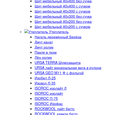
Щит мебельный 40х400 без сучка
Щит мебельный 40х400 с сучком
Щит мебельный 40х300 с сучком
Щит мебельный 40х300 без сучка
Щит мебельный 40х200 без сучка
Щит мебельный 40х200 с сучком
Утеплитель
Нагель деревянный Берёза
Джут канат
Джут ролик
Пакля в тюке
Лён ролик
URSA TERRA Шумозащита
URSA лайт минеральная вата в рулоне
URSA GEO M11 Ф с фольгой
Изобел Л-25
Изовол Л-35
ISOROC изолайт Л
ISOROC изолайт
ISOROC П-75
ISOROC Изофас
ROCKWOOL лайт баттс
ROCKWOOL кавити баттс