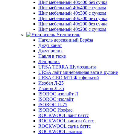
Щит мебельный 40х400 без сучка
Щит мебельный 40х400 с сучком
Щит мебельный 40х300 с сучком
Щит мебельный 40х300 без сучка
Щит мебельный 40х200 без сучка
Щит мебельный 40х200 с сучком
Утеплитель
Нагель деревянный Берёза
Джут канат
Джут ролик
Пакля в тюке
Лён ролик
URSA TERRA Шумозащита
URSA лайт минеральная вата в рулоне
URSA GEO M11 Ф с фольгой
Изобел Л-25
Изовол Л-35
ISOROC изолайт Л
ISOROC изолайт
ISOROC П-75
ISOROC Изофас
ROCKWOOL лайт баттс
ROCKWOOL кавити баттс
ROCKWOOL сауна баттс
ROCKWOOL эконом