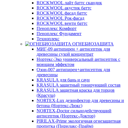
ROCKWOOL лайт баттс скандик
ROCKWOOL акустик баттс
ROCKWOOL фасад баттс
ROCKWOOL Рок-фасад
ROCKWOOL венти баттс
Пеноплекс Комфорт
Пеноплекс Фундамент
Техноплекс
ОГНЕБИОЗАЩИТА
МИГ-09 антипирен + антисептик для
древесины сухой концентрат
Нортекс-Эко универсальный антисептик с
моющим эффектом
Озон-007 антипирен+антисептик для
древесины
KRASULA для бань и саун
KRASULA защитный тонирующий состав
KRASULA защитная краска для торцов
(Красула)
NORTEX-Lux дезинфектор для древесины и
бетона (Нортекс-Люкс)
NORTEX-Doctor сильнодействующий
антисептик (Нортекс-Доктор)
PIRILAX-Prime экологичная огнезащитная
пропитка (Пирилакс-Прайм)