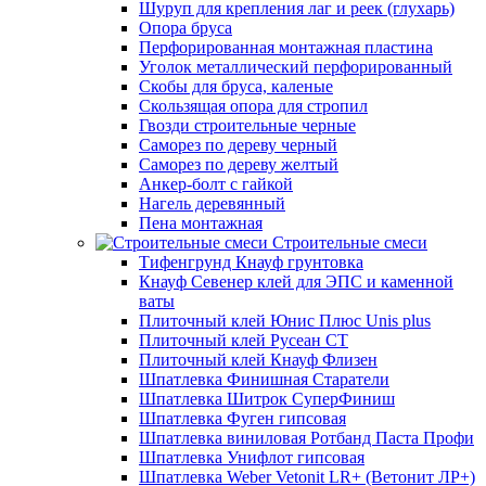
Шуруп для крепления лаг и реек (глухарь)
Опора бруса
Перфорированная монтажная пластина
Уголок металлический перфорированный
Скобы для бруса, каленые
Скользящая опора для стропил
Гвозди строительные черные
Саморез по дереву черный
Саморез по дереву желтый
Анкер-болт с гайкой
Нагель деревянный
Пена монтажная
Строительные смеси
Тифенгрунд Кнауф грунтовка
Кнауф Севенер клей для ЭПС и каменной
ваты
Плиточный клей Юнис Плюс Unis plus
Плиточный клей Русеан СТ
Плиточный клей Кнауф Флизен
Шпатлевка Финишная Старатели
Шпатлевка Шитрок СуперФиниш
Шпатлевка Фуген гипсовая
Шпатлевка виниловая Ротбанд Паста Профи
Шпатлевка Унифлот гипсовая
Шпатлевка Weber Vetonit LR+ (Ветонит ЛР+)