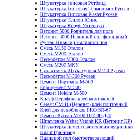
Штукатурка гипсовая Ротбанд
Штукатурка Гипсовая Термопласт Русеан
Штукатурка Гипсовая Plaster Русеан
Штукатурка Теплон Юнис
Штукатурка Кнауф Унтерпутц
Ветонит 5000 Ровнитель для пола
Ветонит 3000 Наливной пол финишный
Русеан Нивелир Наливной пол
Смесь М150 Эталон
Смесь М200 Эталон
Пескобетон М300 Эталон
Смесь М200 МКУ
Сухая смесь Штукатурная М150 Русеан
Пескобетон М-300 Русеан
Цемент Портланд М-500
Евроцемент М-500
Цемент Holcim М-500
Кнауф Перлфикс клей монтажный
Сeresit СМ 11 (Церезит) клей плиточный
Клей для пеноблоков PRO SR-67
Цемент Русеан М500 ПЦ500 Д20
Шпатлевка Weber Vetonit KR (Ветонит КР)
Штукатурка цементная теплоизоляционная
Knauf Грюнбанд
Наливной пол быстротвердеющий