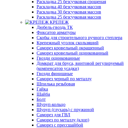
Раскладка 25 безсучковая срощеная
Раскладка 40 безсучковая массив
Раскладка 30 безсучковая массив
Раскладка 25 безсучковая массив
КРЕПЕЖ
Дюбель-гвоздь ТК
Фиксатор арматуры
Скобы для строительного ручного степлера
Крепежный уголок скользящий
Саморез кровельный окрашенный
Саморез кровельный оцинкованный
Гвозди оцинкованные
Домкрат для бруса, винтовой регулируемый
(компенсатор усадки)
Гвозди финишные
Саморез черный по металлу
Шпилька резьбовая
Гайка
Шайба
Болт
Шуруп-кольцо
Шуруп (глухарь) с пружиной
Саморез для ГВЛ
Саморез по металлу (клоп)
Саморез с прессшайбой