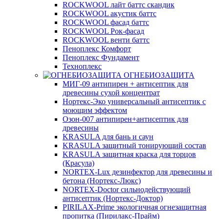
ROCKWOOL лайт баттс скандик
ROCKWOOL акустик баттс
ROCKWOOL фасад баттс
ROCKWOOL Рок-фасад
ROCKWOOL венти баттс
Пеноплекс Комфорт
Пеноплекс Фундамент
Техноплекс
ОГНЕБИОЗАЩИТА
МИГ-09 антипирен + антисептик для
древесины сухой концентрат
Нортекс-Эко универсальный антисептик с
моющим эффектом
Озон-007 антипирен+антисептик для
древесины
KRASULA для бань и саун
KRASULA защитный тонирующий состав
KRASULA защитная краска для торцов
(Красула)
NORTEX-Lux дезинфектор для древесины и
бетона (Нортекс-Люкс)
NORTEX-Doctor сильнодействующий
антисептик (Нортекс-Доктор)
PIRILAX-Prime экологичная огнезащитная
пропитка (Пирилакс-Прайм)