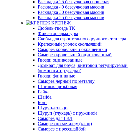
Раскладка 25 безсучковая срощеная
Раскладка 40 безсучковая массив
Раскладка 30 безсучковая массив
Раскладка 25 безсучковая массив
КРЕПЕЖ
Дюбель-гвоздь ТК
Фиксатор арматуры
Скобы для строительного ручного степлера
Крепежный уголок скользящий
Саморез кровельный окрашенный
Саморез кровельный оцинкованный
Гвозди оцинкованные
Домкрат для бруса, винтовой регулируемый
(компенсатор усадки)
Гвозди финишные
Саморез черный по металлу
Шпилька резьбовая
Гайка
Шайба
Болт
Шуруп-кольцо
Шуруп (глухарь) с пружиной
Саморез для ГВЛ
Саморез по металлу (клоп)
Саморез с прессшайбой