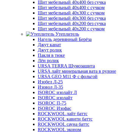
Щит мебельный 40х400 без сучка
Щит мебельный 40х400 с сучком
Щит мебельный 40х300 с сучком
Щит мебельный 40х300 без сучка
Щит мебельный 40х200 без сучка
Щит мебельный 40х200 с сучком
Утеплитель
Нагель деревянный Берёза
Джут канат
Джут ролик
Пакля в тюке
Лён ролик
URSA TERRA Шумозащита
URSA лайт минеральная вата в рулоне
URSA GEO M11 Ф с фольгой
Изобел Л-25
Изовол Л-35
ISOROC изолайт Л
ISOROC изолайт
ISOROC П-75
ISOROC Изофас
ROCKWOOL лайт баттс
ROCKWOOL кавити баттс
ROCKWOOL сауна баттс
ROCKWOOL эконом