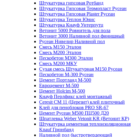
Штукатурка гипсовая Ротбанд
Штукатурка Гипсовая Термопласт Русеан
Штукатурка Гипсовая Plaster Русеан
Штукатурка Теплон Юнис
Штукатурка Кнауф Унтерпутц
Ветонит 5000 Ровнитель для пола
Ветонит 3000 Наливной пол финишный
Русеан Нивелир Наливной пол
Смесь М150 Эталон
Смесь М200 Эталон
Пескобетон М300 Эталон
Смесь М200 МКУ
Сухая смесь Штукатурная М150 Русеан
Пескобетон М-300 Русеан
Цемент Портланд М-500
Евроцемент М-500
Цемент Holcim М-500
Кнауф Перлфикс клей монтажный
Сeresit СМ 11 (Церезит) клей плиточный
Клей для пеноблоков PRO SR-67
Цемент Русеан М500 ПЦ500 Д20
Шпатлевка Weber Vetonit KR (Ветонит КР)
Штукатурка цементная теплоизоляционная
Knauf Грюнбанд
Наливной пол быстротвердеющий