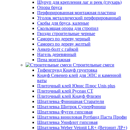
Шуруп для крепления лаг и реек (глухарь)
Опора бруса
Перфорированная монтажная пластина
Уголок металлический перфорированный
Скобы для бруса, каленые
Скользящая опора для стропил
Гвозди строительные черные
Саморез по дереву черный
Саморез по дереву желтый
Анкер-болт с гайкой
Нагель деревянный
Пена монтажная
Строительные смеси
Тифенгрунд Кнауф грунтовка
Кнауф Севенер клей для ЭПС и каменной
ваты
Плиточный клей Юнис Плюс Unis plus
Плиточный клей Русеан СТ
Плиточный клей Кнауф Флизен
Шпатлевка Финишная Старатели
Шпатлевка Шитрок СуперФиниш
Шпатлевка Фуген гипсовая
Шпатлевка виниловая Ротбанд Паста Профи
Шпатлевка Унифлот гипсовая
Шпатлевка Weber Vetonit LR+ (Ветонит ЛР+)