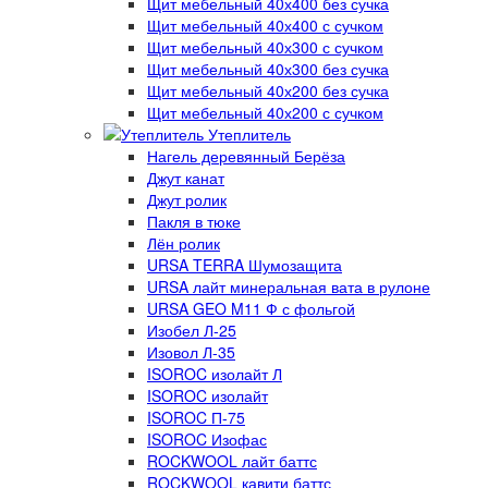
Щит мебельный 40х400 без сучка
Щит мебельный 40х400 с сучком
Щит мебельный 40х300 с сучком
Щит мебельный 40х300 без сучка
Щит мебельный 40х200 без сучка
Щит мебельный 40х200 с сучком
Утеплитель
Нагель деревянный Берёза
Джут канат
Джут ролик
Пакля в тюке
Лён ролик
URSA TERRA Шумозащита
URSA лайт минеральная вата в рулоне
URSA GEO M11 Ф с фольгой
Изобел Л-25
Изовол Л-35
ISOROC изолайт Л
ISOROC изолайт
ISOROC П-75
ISOROC Изофас
ROCKWOOL лайт баттс
ROCKWOOL кавити баттс