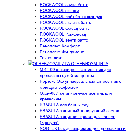
ROCKWOOL сауна баттс
ROCKWOOL эконом
ROCKWOOL лайт баттс скандик
ROCKWOOL акустик баттс
ROCKWOOL фасад баттс
ROCKWOOL Рок-фасад
ROCKWOOL венти баттс
Пеноплекс Комфорт
Пеноплекс Фундамент
Техноплекс
ОГНЕБИОЗАЩИТА
МИГ-09 антипирен + антисептик для
древесины сухой концентрат
Нортекс-Эко универсальный антисептик с
моющим эффектом
Озон-007 антипирен+антисептик для
древесины
KRASULA для бань и саун
KRASULA защитный тонирующий состав
KRASULA защитная краска для торцов
(Красула)
NORTEX-Lux дезинфектор для древесины и