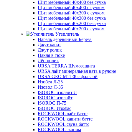
Щит мебельный 40х400 без сучка
Щит мебельный 40х400 с сучком
Щит мебельный 40х300 с сучком
Щит мебельный 40х300 без сучка
Щит мебельный 40х200 без сучка
Щит мебельный 40х200 с сучком
Утеплитель
Нагель деревянный Берёза
Джут канат
Джут ролик
Пакля в тюке
Лён ролик
URSA TERRA Шумозащита
URSA лайт минеральная вата в рулоне
URSA GEO M11 Ф с фольгой
Изобел Л-25
Изовол Л-35
ISOROC изолайт Л
ISOROC изолайт
ISOROC П-75
ISOROC Изофас
ROCKWOOL лайт баттс
ROCKWOOL кавити баттс
ROCKWOOL сауна баттс
ROCKWOOL эконом