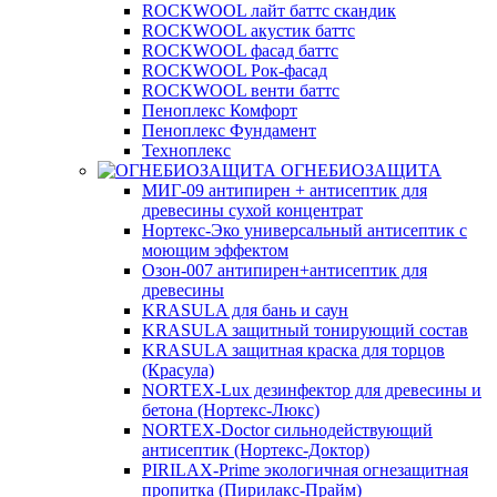
ROCKWOOL лайт баттс скандик
ROCKWOOL акустик баттс
ROCKWOOL фасад баттс
ROCKWOOL Рок-фасад
ROCKWOOL венти баттс
Пеноплекс Комфорт
Пеноплекс Фундамент
Техноплекс
ОГНЕБИОЗАЩИТА
МИГ-09 антипирен + антисептик для
древесины сухой концентрат
Нортекс-Эко универсальный антисептик с
моющим эффектом
Озон-007 антипирен+антисептик для
древесины
KRASULA для бань и саун
KRASULA защитный тонирующий состав
KRASULA защитная краска для торцов
(Красула)
NORTEX-Lux дезинфектор для древесины и
бетона (Нортекс-Люкс)
NORTEX-Doctor сильнодействующий
антисептик (Нортекс-Доктор)
PIRILAX-Prime экологичная огнезащитная
пропитка (Пирилакс-Прайм)