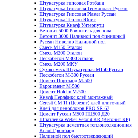
Штукатурка гипсовая Ротбанд
Штукатурка Гипсовая Термопласт Русеан
Штукатурка Гипсовая Plaster Русеан
Штукатурка Теплон Юнис
Штукатурка Кнауф Унтерпутц
Ветонит 5000 Ровнитель для пола
Ветонит 3000 Наливной пол финишный
Русеан Нивелир Наливной пол
Смесь М150 Эталон
Смесь М200 Эталон
Пескобетон М300 Эталон
Смесь М200 МКУ
Сухая смесь Штукатурная М150 Русеан
Пескобетон М-300 Русеан
Цемент Портланд М-500
Евроцемент М-500
Цемент Holcim М-500
Кнауф Перлфикс клей монтажный
Сeresit СМ 11 (Церезит) клей плиточный
Клей для пеноблоков PRO SR-67
Цемент Русеан М500 ПЦ500 Д20
Шпатлевка Weber Vetonit KR (Ветонит КР)
Штукатурка цементная теплоизоляционная
Knauf Грюнбанд
Наливной пол быстротвердеющий