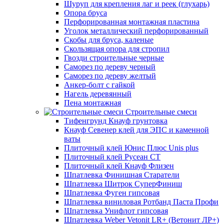
Шуруп для крепления лаг и реек (глухарь)
Опора бруса
Перфорированная монтажная пластина
Уголок металлический перфорированный
Скобы для бруса, каленые
Скользящая опора для стропил
Гвозди строительные черные
Саморез по дереву черный
Саморез по дереву желтый
Анкер-болт с гайкой
Нагель деревянный
Пена монтажная
Строительные смеси
Тифенгрунд Кнауф грунтовка
Кнауф Севенер клей для ЭПС и каменной
ваты
Плиточный клей Юнис Плюс Unis plus
Плиточный клей Русеан СТ
Плиточный клей Кнауф Флизен
Шпатлевка Финишная Старатели
Шпатлевка Шитрок СуперФиниш
Шпатлевка Фуген гипсовая
Шпатлевка виниловая Ротбанд Паста Профи
Шпатлевка Унифлот гипсовая
Шпатлевка Weber Vetonit LR+ (Ветонит ЛР+)