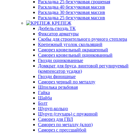
Раскладка 25 безсучковая срощеная
Раскладка 40 безсучковая массив
Раскладка 30 безсучковая массив
Раскладка 25 безсучковая массив
КРЕПЕЖ
Дюбель-гвоздь ТК
Фиксатор арматуры
Скобы для строительного ручного степлера
Крепежный уголок скользящий
Саморез кровельный окрашенный
Саморез кровельный оцинкованный
Гвозди оцинкованные
Домкрат для бруса, винтовой регулируемый
(компенсатор усадки)
Гвозди финишные
Саморез черный по металлу
Шпилька резьбовая
Гайка
Шайба
Болт
Шуруп-кольцо
Шуруп (глухарь) с пружиной
Саморез для ГВЛ
Саморез по металлу (клоп)
Саморез с прессшайбой