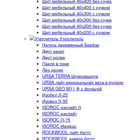
Щит мебельный 40х400 без сучка
Щит мебельный 40х400 с сучком
Щит мебельный 40х300 с сучком
Щит мебельный 40х300 без сучка
Щит мебельный 40х200 без сучка
Щит мебельный 40х200 с сучком
Утеплитель
Нагель деревянный Берёза
Джут канат
Джут ролик
Пакля в тюке
Лён ролик
URSA TERRA Шумозащита
URSA лайт минеральная вата в рулоне
URSA GEO M11 Ф с фольгой
Изобел Л-25
Изовол Л-35
ISOROC изолайт Л
ISOROC изолайт
ISOROC П-75
ISOROC Изофас
ROCKWOOL лайт баттс
ROCKWOOL кавити баттс