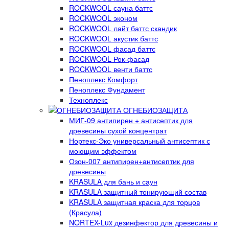
ROCKWOOL сауна баттс
ROCKWOOL эконом
ROCKWOOL лайт баттс скандик
ROCKWOOL акустик баттс
ROCKWOOL фасад баттс
ROCKWOOL Рок-фасад
ROCKWOOL венти баттс
Пеноплекс Комфорт
Пеноплекс Фундамент
Техноплекс
ОГНЕБИОЗАЩИТА
МИГ-09 антипирен + антисептик для
древесины сухой концентрат
Нортекс-Эко универсальный антисептик с
моющим эффектом
Озон-007 антипирен+антисептик для
древесины
KRASULA для бань и саун
KRASULA защитный тонирующий состав
KRASULA защитная краска для торцов
(Красула)
NORTEX-Lux дезинфектор для древесины и